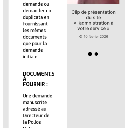
demande ou
demander un
Clip de présentation
Recrutement des
duplicata en
du site
fonctionnaires
« l’admnistration à
fournissant
10 février 2026
votre service »
les mêmes
documents
10 février 2026
que pour la
demande
initiale.
DOCUMENTS
À
FOURNIR :
Une demande
manuscrite
adressé au
Directeur de
la Police