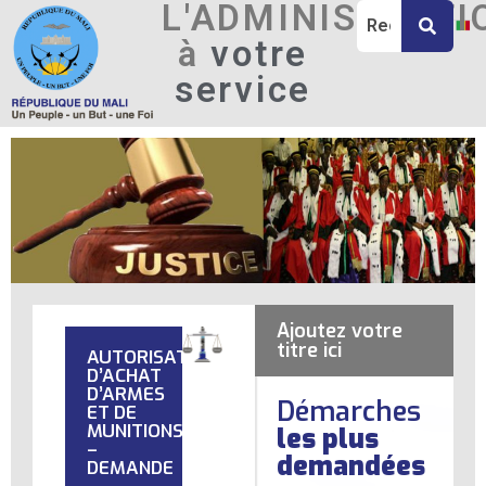
L'ADMINISTRATI
à
votre
service
Ajoutez votre
titre ici
AUTORISATION
D’ACHAT
D’ARMES
Démarches
ET DE
MUNITIONS
les plus
–
demandées
DEMANDE