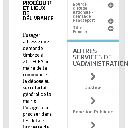
PROCÉDURE
Bourse
ET LIEUX
d'étude
DE
nationale -
demande
DÉLIVRANCE
Paasseport
:
Titre
Foncier
L’usager
adresse une
demande
AUTRES
timbrée à
SERVICES DE
200 FCFA au
L'ADMINISTRATION
maire de la
commune et
la dépose au
Justice
secrétariat
général de la
mairie.
L’usager doit
Fonction Publique
préciser dans
les détails
l’adresse de