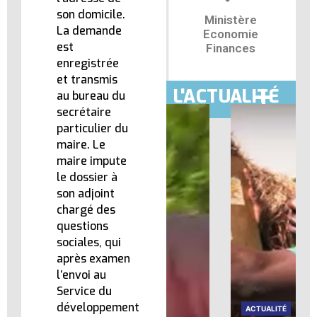
son domicile.
Ministère
La demande
Economie
est
Finances
enregistrée
et transmis
L'ACTUALITÉ
au bureau du
secrétaire
particulier du
maire. Le
maire impute
le dossier à
son adjoint
chargé des
questions
sociales, qui
après examen
l’envoi au
Service du
développement
ACTUALITÉ
ACTUALITÉ