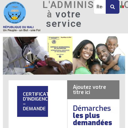
L'ADMINISTRATI
à
votre
service
Ajoutez votre
titre ici
CERTIFICAT
D’INDIGENCE
–
Démarches
DEMANDE
les plus
demandées