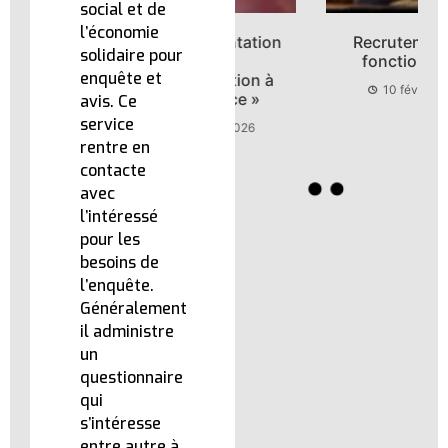
social et de
l’économie
Clip de présentation
Recrutement des
solidaire pour
du site
fonctionnaires
enquête et
« l’admnistration à
10 février 2026
votre service »
avis. Ce
service
10 février 2026
rentre en
contacte
avec
l’intéressé
pour les
besoins de
l’enquête.
Généralement
il administre
un
questionnaire
qui
s’intéresse
entre autre à