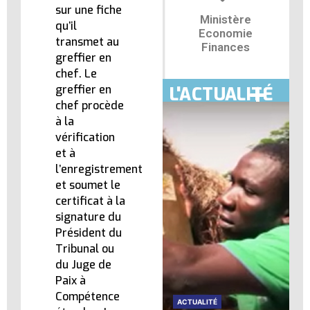
sur une fiche
Ministère
qu’il
Economie
transmet au
Finances
greffier en
chef. Le
greffier en
L'ACTUALITÉ
chef procède
à la
vérification
et à
l’enregistrement
et soumet le
certificat à la
signature du
Président du
Tribunal ou
du Juge de
Paix à
Compétence
ACTUALITÉ
ACTUALITÉ