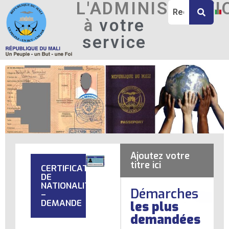
L'ADMINISTRATI
à
votre
service
Ajoutez votre
titre ici
CERTIFICAT
DE
NATIONALITÉ
Démarches
–
DEMANDE
les plus
demandées