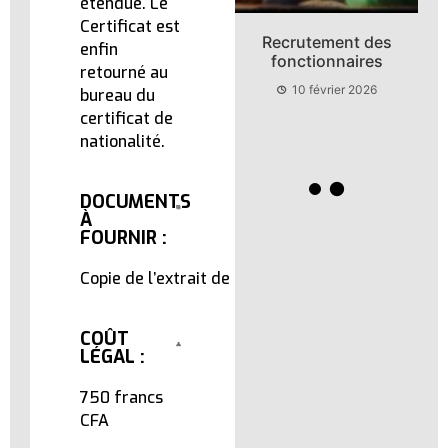
étendue. Le
Certificat est
Clip de présentation
Recrutement des
enfin
du site
fonctionnaires
retourné au
« l’admnistration à
10 février 2026
bureau du
votre service »
certificat de
10 février 2026
nationalité.
DOCUMENTS
À
FOURNIR :
Copie de l’extrait de l’acte de naissance.
COÛT
LÉGAL :
750 francs
CFA