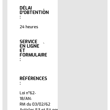
DÉLAI
D'OBTENTION
:
24 heures
SERVICE
EN LIGNE
ET
FORMULAIRE
:
RÉFÉRENCES
:
Loi n°62‐
18/AN‐
RM du 03/02/62
Articles 53 et 54 portant certificat de