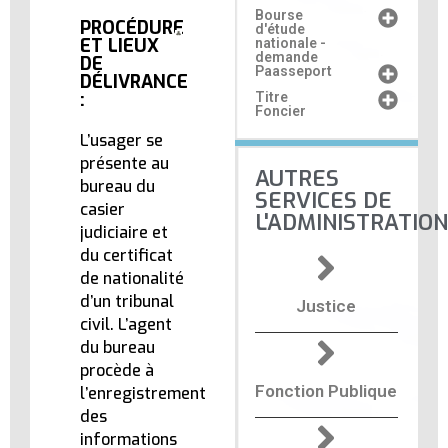
Bourse
PROCÉDURE
d'étude
ET LIEUX
nationale -
demande
DE
Paasseport
DÉLIVRANCE
:
Titre
Foncier
L’usager se
présente au
AUTRES
bureau du
SERVICES DE
casier
L'ADMINISTRATION
judiciaire et
du certificat
de nationalité
d’un tribunal
Justice
civil. L’agent
du bureau
procède à
Fonction Publique
l’enregistrement
des
informations