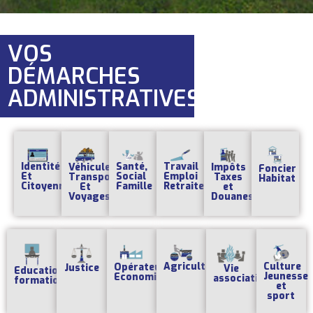
VOS
DÉMARCHES
ADMINISTRATIVES
Identité
Santé,
Travail
Impôts
Véhicules
Foncier
Et
Social
Emploi
Taxes
Transports
Habitat
Citoyenneté
Famille
Retraites
et
Et
Douanes
Voyages
Agriculture
Culture
Opérateurs
Justice
Vie
Education
Jeunesse
Economiques
associative
formation
et
sport