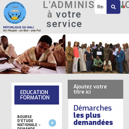
L'ADMINISTRATI
à
votre
service
Ajoutez votre
titre ici
EDUCATION
FORMATION
Démarches
les plus
BOURSE
demandées
D’ÉTUDE
NATIONALE –