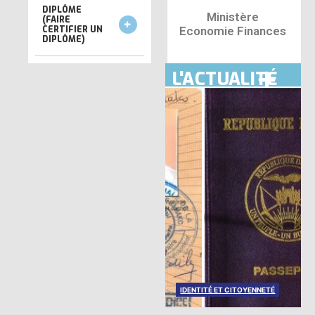
DIPLÔME
Ministère
(FAIRE
CERTIFIER UN
Economie Finances
DIPLÔME)
L'ACTUALITÉ
ESPACE MINISTÈRE ÉCONOMIE
FINANCES
IDENTITÉ ET CITOYENNETÉ