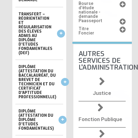
DEMANDE
Bourse
d'étude
nationale -
TRANSFERT –
demande
RÉORIENTATION
Paasseport
ET
RÉGULARISATION
Titre
DES ÉLÈVES
Foncier
ADMIS AU
DIPLÔME
D’ETUDES
FONDAMENTALES
AUTRES
(DEF)
SERVICES DE
L'ADMINISTRATION
DIPLÔME
(ATTESTATION DU
BACCALAURÉAT, DU
BREVET DE
TECHNICIEN ET DU
CERTIFICAT
Justice
D’APTITUDE
PROFESSIONNELLE)
DIPLÔME
(ATTESTATION DU
Fonction Publique
DIPLÔME
D’ETUDES
FONDAMENTALES)