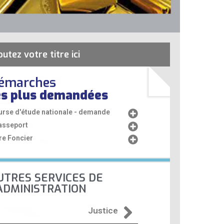
outez votre titre ici
émarches
es plus demandées
urse d'étude nationale - demande
asseport
re Foncier
UTRES SERVICES DE
'ADMINISTRATION
Justice