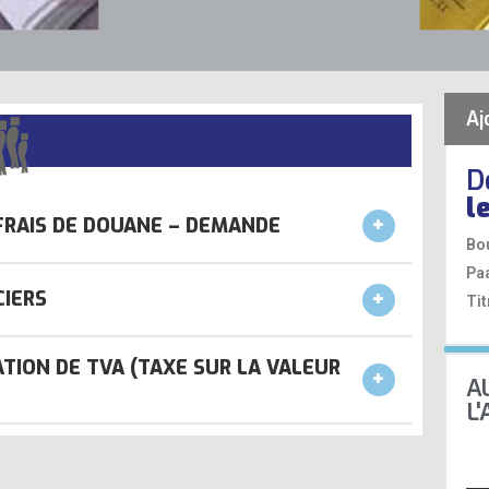
Aj
D
l
 FRAIS DE DOUANE – DEMANDE
Bo
Pa
CIERS
Tit
ION DE TVA (TAXE SUR LA VALEUR
A
L