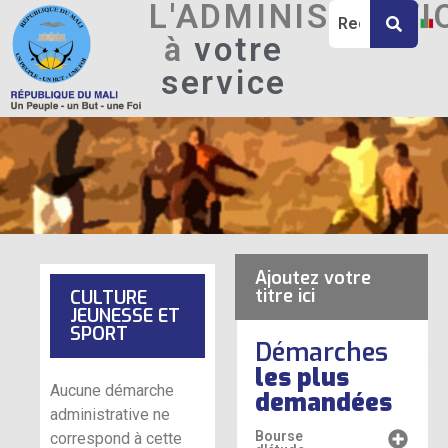
L'ADMINISTRATI
à
votre
service
Ajoutez votre
titre ici
CULTURE
JEUNESSE ET
SPORT
Démarches
les plus
Aucune démarche
demandées
administrative ne
Bourse
correspond à cette