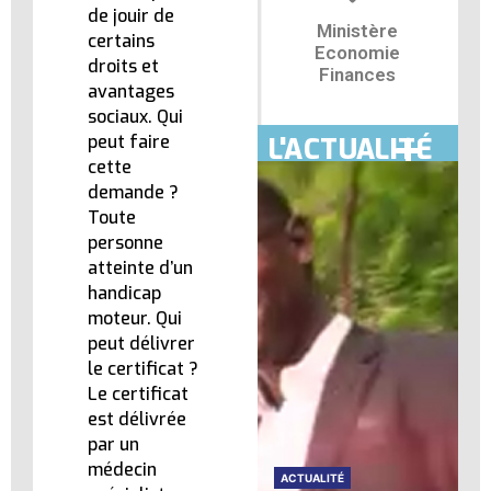
de jouir de
Ministère
certains
Economie
droits et
Finances
avantages
sociaux. Qui
peut faire
L'ACTUALITÉ
cette
demande ?
Toute
personne
atteinte d’un
handicap
moteur. Qui
peut délivrer
le certificat ?
Le certificat
est délivrée
par un
médecin
ACTUALITÉ
ACTUALITÉ