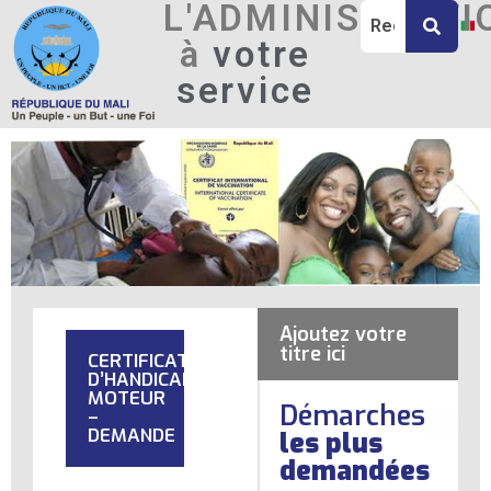
L'ADMINISTRATI
à
votre
service
Ajoutez votre
titre ici
CERTIFICAT
D’HANDICAP
MOTEUR
Démarches
–
DEMANDE
les plus
demandées