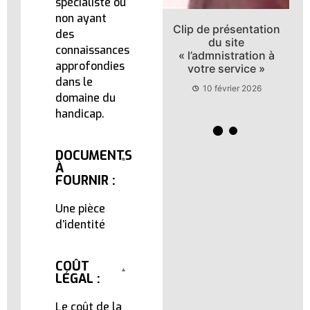
spécialiste ou
non ayant
Clip de présentation
Recrutement des
des
du site
fonctionnaires
connaissances
« l’admnistration à
10 février 2026
approfondies
votre service »
dans le
10 février 2026
domaine du
handicap.
DOCUMENTS
À
FOURNIR :
Une pièce
d’identité
COÛT
LÉGAL :
Le coût de la