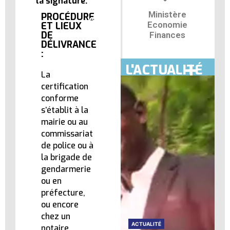
la signature.
Ministère
PROCÉDURE
Economie
ET LIEUX
DE
Finances
DÉLIVRANCE
:
L'ACTUALITÉ
La
certification
conforme
s’établit à la
mairie ou au
commissariat
de police ou à
la brigade de
gendarmerie
ou en
préfecture,
ou encore
chez un
ACTUALITÉ
ACTUALITÉ
notaire.