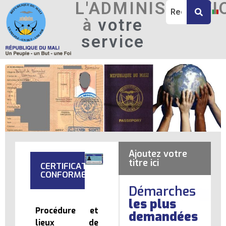
L'ADMINISTRATI
à
votre
service
Ajoutez votre
titre ici
CERTIFICATION
CONFORME
Démarches
les plus
Procédure et
demandées
lieux de