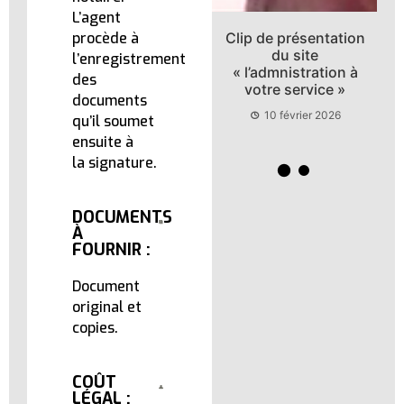
L’agent
Clip de présentation
Recrutement des
procède à
du site
fonctionnaires
l’enregistrement
« l’admnistration à
des
10 février 2026
votre service »
documents
10 février 2026
qu’il soumet
ensuite à
la signature.
DOCUMENTS
À
FOURNIR :
Document
original et
copies.
COÛT
LÉGAL :