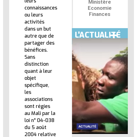
leurs
Ministère
connaissances
Economie
Finances
ou leurs
activités
dans un but
L'ACTUALITÉ
autre que de
partager des
bénéfices.
Sans
distinction
quant à leur
objet
spécifique,
les
associations
sont régies
au Mali par la
loi n° 04-038
du 5 août
ACTUALITÉ
ACTUALITÉ
2004 relative