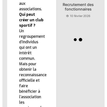
aux
Clip de présentation
Recrutement des
associations.
du site
fonctionnaires
« l’admnistration à
Qui peut
10 février 2026
votre service »
créer un club
sportif ?
10 février 2026
Un
regroupement
d’individus
qui ont un
intérêt
commun.
Mais pour
obtenir la
reconnaissance
officielle et
faire
bénéficier à
l’association
les