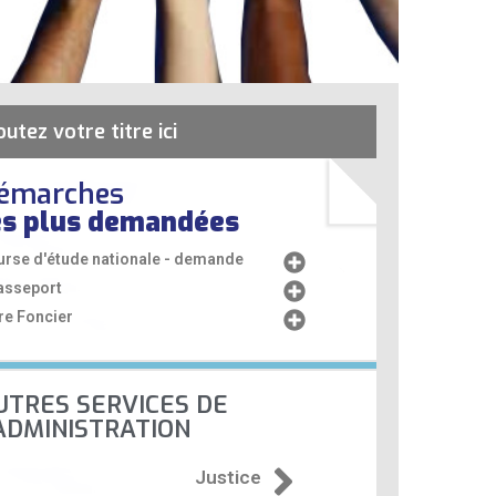
outez votre titre ici
émarches
es plus demandées
urse d'étude nationale - demande
asseport
re Foncier
UTRES SERVICES DE
'ADMINISTRATION
Justice