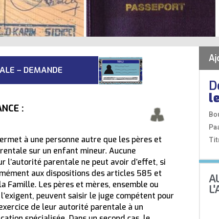
Aj
TALE – DEMANDE
D
l
NCE :
Bo
Pa
permet à une personne autre que les pères et
Tit
arentale sur un enfant mineur. Aucune
 l’autorité parentale ne peut avoir d’effet, si
rmément aux dispositions des articles 585 et
A
la Famille. Les pères et mères, ensemble ou
L
l’exigent, peuvent saisir le juge compétent pour
’exercice de leur autorité parentale à un
cation spécialisée. Dans un second cas, le