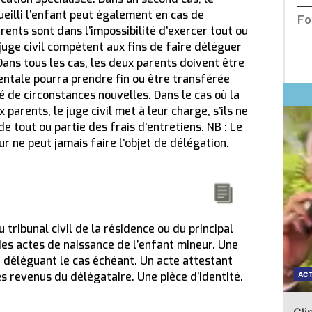
cueilli l’enfant peut également en cas de
Fo
ents sont dans l’impossibilité d’exercer tout ou
e juge civil compétent aux fins de faire déléguer
 Dans tous les cas, les deux parents doivent être
rentale pourra prendre fin ou être transférée
ié de circonstances nouvelles. Dans le cas où la
 parents, le juge civil met à leur charge, s’ils ne
 tout ou partie des frais d’entretiens. NB : Le
ur ne peut jamais faire l’objet de délégation.
ribunal civil de la résidence ou du principal
des actes de naissance de l’enfant mineur. Une
 déléguant le cas échéant. Un acte attestant
es revenus du délégataire. Une pièce d’identité.
ACTUALITÉ
ACT
Clip de présentation du site « l’admnistration à