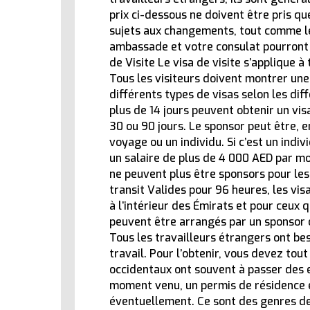
prix ci-dessous ne doivent être pris q
sujets aux changements, tout comme le
ambassade et votre consulat pourront v
de Visite Le visa de visite s’applique à
Tous les visiteurs doivent montrer une 
différents types de visas selon les dif
plus de 14 jours peuvent obtenir un vis
30 ou 90 jours. Le sponsor peut être, 
voyage ou un individu. Si c’est un indivi
un salaire de plus de 4 000 AED par moi
ne peuvent plus être sponsors pour les
transit Valides pour 96 heures, les vis
à l’intérieur des Émirats et pour ceux q
peuvent être arrangés par un sponsor o
Tous les travailleurs étrangers ont bes
travail. Pour l’obtenir, vous devez to
occidentaux ont souvent à passer des 
ACTUALITÉ
moment venu, un permis de résidence es
éventuellement. Ce sont des genres de
Recrutement des fonctionnaires