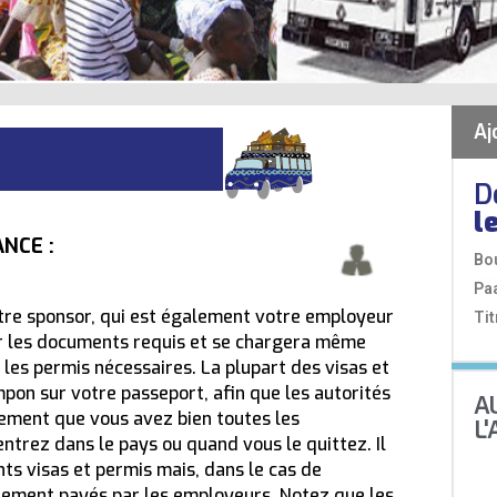
Aj
D
l
NCE :
Bo
Pa
votre sponsor, qui est également votre employeur
Tit
r les documents requis et se chargera même
t les permis nécessaires. La plupart des visas et
mpon sur votre passeport, afin que les autorités
A
ilement que vous avez bien toutes les
L
ntrez dans le pays ou quand vous le quittez. Il
nts visas et permis mais, dans le cas de
alement payés par les employeurs. Notez que les