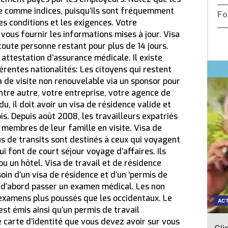
ue comme indices, puisqu’ils sont fréquemment
Fo
s conditions et les exigences. Votre
ous fournir les informations mises à jour. Visa
 toute personne restant pour plus de 14 jours.
attestation d’assurance médicale. Il existe
férentes nationalités: Les citoyens qui restent
a de visite non renouvelable via un sponsor pour
entre autre, votre entreprise, votre agence de
du, il doit avoir un visa de résidence valide et
s. Depuis août 2008, les travailleurs expatriés
 membres de leur famille en visite. Visa de
as de transits sont destinés à ceux qui voyagent
ui font de court séjour voyage d’affaires. Ils
u un hôtel. Visa de travail et de résidence
oin d’un visa de résidence et d’un ‘permis de
ut d’abord passer un examen médical. Les non
examens plus poussés que les occidentaux. Le
ACTUALITÉ
ACT
t émis ainsi qu’un permis de travail
 carte d’identité que vous devez avoir sur vous
Clip de présentation du site « l’admnistration à