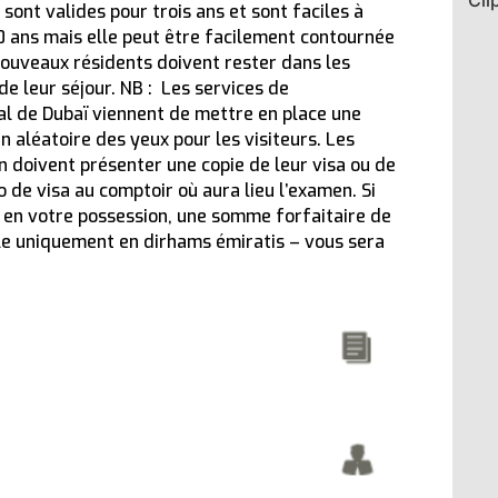
ont valides pour trois ans et sont faciles à
votre service »
50 ans mais elle peut être facilement contournée
10 février 2026
nouveaux résidents doivent rester dans les
e leur séjour. NB : Les services de
nal de Dubaï viennent de mettre en place une
 aléatoire des yeux pour les visiteurs. Les
n doivent présenter une copie de leur visa ou de
 de visa au comptoir où aura lieu l’examen. Si
a en votre possession, une somme forfaitaire de
le uniquement en dirhams émiratis – vous sera