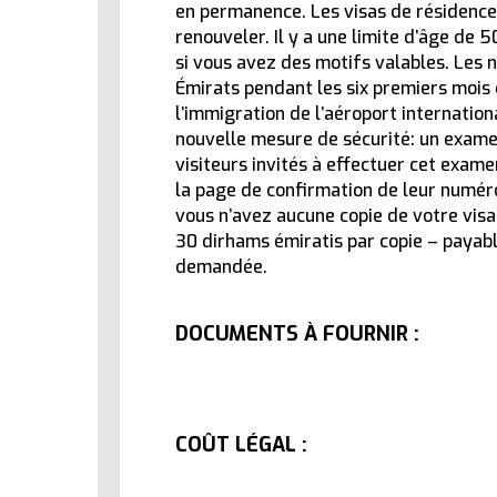
en permanence. Les visas de résidence s
10 février 2026
renouveler. Il y a une limite d’âge de 
si vous avez des motifs valables. Les 
Émirats pendant les six premiers mois d
l’immigration de l’aéroport internatio
nouvelle mesure de sécurité: un examen
visiteurs invités à effectuer cet exame
la page de confirmation de leur numéro
vous n’avez aucune copie de votre vis
30 dirhams émiratis par copie – payab
demandée.
DOCUMENTS À FOURNIR :
COÛT LÉGAL :