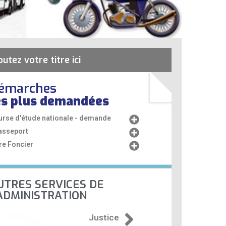
outez votre titre ici
émarches
es plus demandées
urse d'étude nationale - demande
asseport
re Foncier
UTRES SERVICES DE
'ADMINISTRATION
Justice