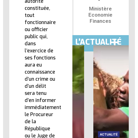
autorité
constituée,
Ministère
Economie
tout
Finances
fonctionnaire
ou officier
public qui,
L'ACTUALITÉ
dans
l’exercice de
ses fonctions
aura eu
connaissance
d’un crime ou
d’un délit
sera tenu
d’en informer
immédiatement
le Procureur
de la
République
ACTUALITÉ
ACTUALITÉ
ou le Juge de