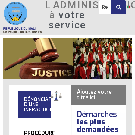
L'ADMINISTRATI
à
votre
service
Ajoutez votre
titre ici
DÉNONCIATION
D’UNE
INFRACTION
Démarches
les plus
demandées
PROCÉDURE