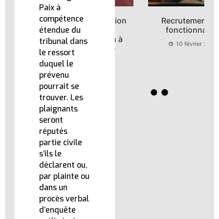
Paix à
compétence
Clip de présentation
Recrutement des
du site
fonctionnaires
étendue du
« l’admnistration à
tribunal dans
10 février 2026
votre service »
le ressort
10 février 2026
duquel le
prévenu
pourrait se
trouver. Les
plaignants
seront
réputés
partie civile
s’ils le
déclarent ou,
par plainte ou
dans un
procès verbal
d’enquête