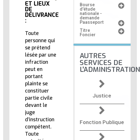
ET LIEUX
Bourse
DE
d'étude
nationale -
DÉLIVRANCE
demande
:
Paasseport
Titre
Toute
Foncier
personne qui
se prétend
AUTRES
lésée par une
SERVICES DE
infraction
L'ADMINISTRATION
peut en
portant
plainte se
constituer
Justice
partie civile
devant le
juge
d’instruction
Fonction Publique
compétent.
Toute