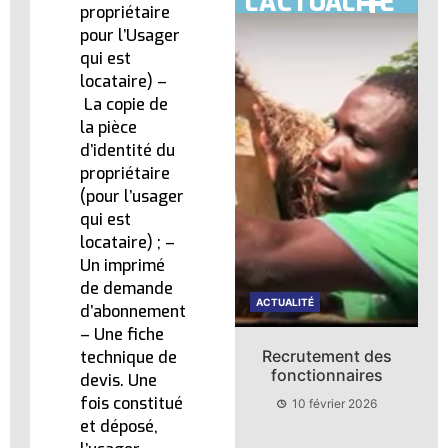
L'ACTUALITÉ
propriétaire
pour l’Usager
qui est
locataire) –
La copie de
la pièce
d’identité du
propriétaire
(pour l’usager
qui est
locataire) ; –
Un imprimé
de demande
ACTUALITÉ
ACTUALITÉ
d’abonnement
– Une fiche
Clip de présentation
Recrutement des
technique de
du site
fonctionnaires
devis. Une
« l’admnistration à
fois constitué
10 février 2026
votre service »
et déposé,
10 février 2026