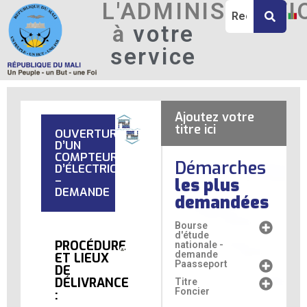
L'ADMINISTRATI
à
votre
service
Ajoutez votre
titre ici
OUVERTURE
D’UN
COMPTEUR
Démarches
D’ÉLECTRICITÉ
–
les plus
DEMANDE
demandées
Bourse
d'étude
PROCÉDURE
nationale -
demande
ET LIEUX
Paasseport
DE
DÉLIVRANCE
Titre
Foncier
: