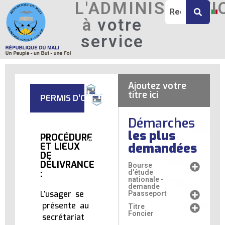
L'ADMINISTRATI
à
votre
service
Ajoutez votre
titre ici
PERMIS D’OCCUPER
Démarches
les plus
PROCÉDURE
demandées
ET LIEUX
DE
DÉLIVRANCE
Bourse
:
d'étude
nationale -
demande
L’usager se
Paasseport
présente au
Titre
Foncier
secrétariat