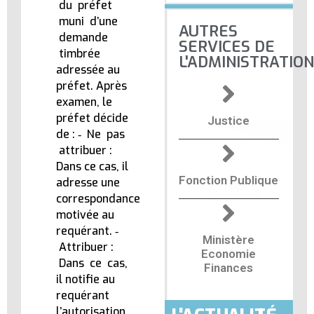
du préfet
muni d’une
AUTRES
demande
SERVICES DE
timbrée
L'ADMINISTRATION
adressée au
préfet. Après
examen, le
préfet décide
Justice
de : ‐ Ne pas
attribuer :
Dans ce cas, il
Fonction Publique
adresse une
correspondance
motivée au
requérant. ‐
Ministère
Attribuer :
Economie
Dans ce cas,
Finances
il notifie au
requérant
l’autorisation