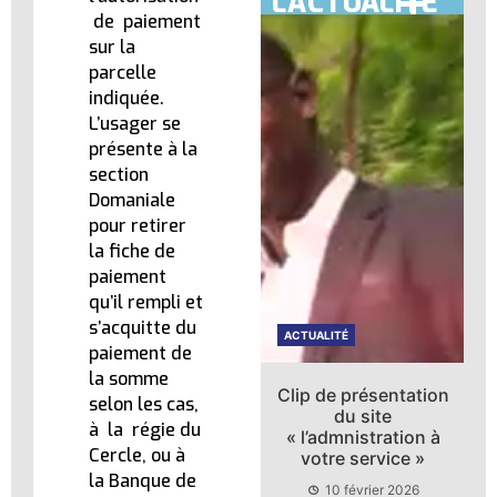
L'ACTUALITÉ
de paiement
sur la
parcelle
indiquée.
L’usager se
présente à la
section
Domaniale
pour retirer
la fiche de
paiement
qu’il rempli et
s’acquitte du
ACTUALITÉ
ACTUALITÉ
paiement de
la somme
Clip de présentation
Recrutement des
selon les cas,
du site
fonctionnaires
à la régie du
« l’admnistration à
10 février 2026
Cercle, ou à
votre service »
la Banque de
10 février 2026