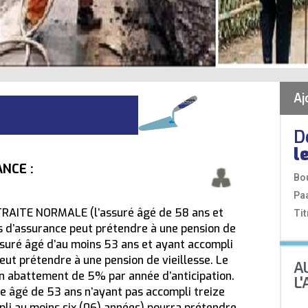
Aj
D
l
NCE :
Bo
Pa
 RETRAITE NORMALE (l’assuré âgé de 58 ans et
Tit
s d’assurance peut prétendre à une pension de
ssuré âgé d’au moins 53 ans et ayant accompli
eut prétendre à une pension de vieillesse. Le
A
un abattement de 5% par année d’anticipation.
L
e âgé de 53 ans n’ayant pas accompli treize
li au moins six (06) années) pourra prétendre,