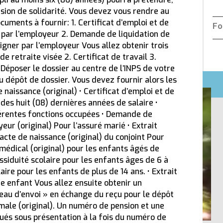
sion de solidarité. Vous devez vous rendre au
uments à fournir: 1. Certificat d’emploi et de
Fo
er par l’employeur 2. Demande de liquidation de
 signer par l’employeur Vous allez obtenir trois
e retraite visée 2. Certificat de travail 3.
s Déposer le dossier au centre de l’INPS de votre
 dépôt de dossier. Vous devez fournir alors les
 naissance (original) • Certificat d’emploi et de
 des huit (08) dernières années de salaire •
ifférentes fonctions occupées • Demande de
yeur (original) Pour l’assuré marié • Extrait
’acte de naissance (original) du conjoint Pour
 médical (original) pour les enfants âgés de
assiduité scolaire pour les enfants âges de 6 à
aire pour les enfants de plus de 14 ans. • Extrait
ue enfant Vous allez ensuite obtenir un
au d’envoi » en échange du reçu pour le dépôt
rmale (original). Un numéro de pension et une
ACTUALITÉ
ACT
bués sous présentation à la fois du numéro de