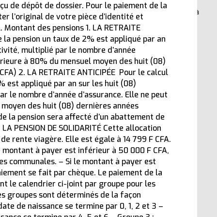
eçu de dépôt de dossier. Pour le paiement de la
Clip de présentation du site « l’admnistration à
 l’original de votre pièce d’identité et
votre service »
al. Montant des pensions 1. LA RETRAITE
10 février 2026
la pension un taux de 2% est appliqué par an
tivité, multiplié par le nombre d’année
périeure à 80% du mensuel moyen des huit (08)
 CFA) 2. LA RETRAITE ANTICIPÉE Pour le calcul
 est appliqué par an sur les huit (08)
par le nombre d’année d’assurance. Elle ne peut
 moyen des huit (08) dernières années
e la pension sera affecté d’un abattement de
 LA PENSION DE SOLIDARITÉ Cette allocation
e rente viagère. Elle est égale à 14 799 F CFA.
 le montant à payer est inférieur à 50 000 F CFA,
ses communales. – Si le montant à payer est
aiement se fait par chèque. Le paiement de la
nt le calendrier ci-joint par groupe pour les
es groupes sont déterminés de la façon
date de naissance se termine par 0, 1, 2 et 3 –