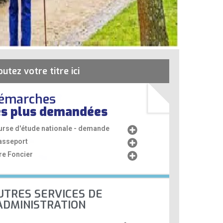
outez votre titre ici
émarches
es plus demandées
urse d'étude nationale - demande
asseport
re Foncier
UTRES SERVICES DE
'ADMINISTRATION