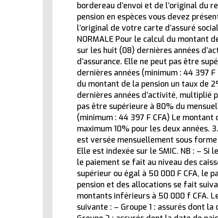
bordereau d’envoi et de l’original du r
Recrutement des fonctionnaires
pension en espèces vous devez présenter
10 février 2026
l’original de votre carte d’assuré soci
NORMALE Pour le calcul du montant de 
sur les huit (08) dernières années d’ac
d’assurance. Elle ne peut pas être su
dernières années (minimum : 44 397 F
du montant de la pension un taux de 2%
dernières années d’activité, multiplié 
pas être supérieure à 80% du mensuel
(minimum : 44 397 F CFA) Le montant d
maximum 10% pour les deux années. 3.
est versée mensuellement sous forme d
Elle est indexée sur le SMIC. NB : – Si
le paiement se fait au niveau des cais
supérieur ou égal à 50 000 F CFA, le p
pension et des allocations se fait suiva
montants inférieurs à 50 000 f CFA. L
suivante : – Groupe 1 : assurés dont la 