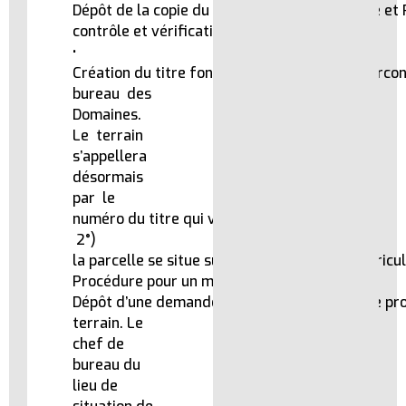
Dépôt de la copie du TF à la Division Cadastre et
contrôle et vérification.
•
Création du titre foncier dans le livre de la circo
bureau des
Domaines.
Le terrain
s’appellera
désormais
par le
numéro du titre qui vient d’être créé.
2°)
la parcelle se situe sur un terrain déjà immatricu
Procédure pour un morcellement.
Dépôt d’une demande de morcellement par le pro
terrain. Le
chef de
bureau du
lieu de