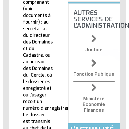
comprenant
(voir
AUTRES
documents à
SERVICES DE
fournir) : au
L'ADMINISTRATION
secrétariat
du directeur
des Domaines
et du
Justice
Cadastre, ou
au bureau
des Domaines
Fonction Publique
du Cercle, où
le dossier est
enregistré et
où l’usager
Ministère
reçoit un
Economie
numéro d’enregistrement.
Finances
Le dossier
est transmis
au chef de la