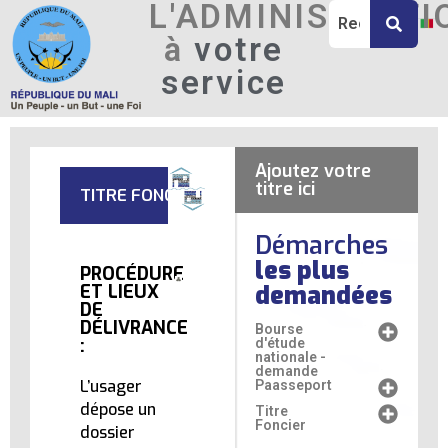
L'ADMINISTRATI
à
votre
service
Ajoutez votre
titre ici
TITRE FONCIER
Démarches
les plus
PROCÉDURE
demandées
ET LIEUX
DE
DÉLIVRANCE
Bourse
:
d'étude
nationale -
demande
L’usager
Paasseport
dépose un
Titre
Foncier
dossier