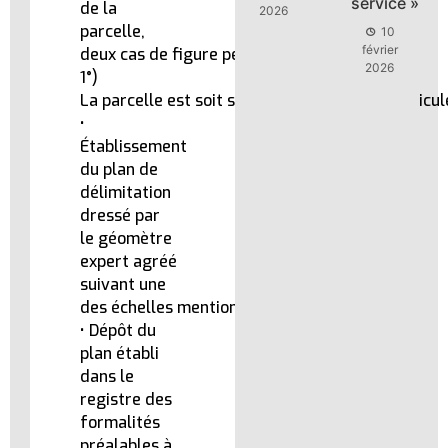
service »
service »
de la
2026
2026
parcelle,
10
10
février
février
deux cas de figure peuvent se présenter :
2026
2026
1°)
La parcelle est soit sur un terrain non immatricu
•
Établissement
du plan de
délimitation
dressé par
le géomètre
expert agréé
suivant une
des échelles mentionnées dans le CDF.
• Dépôt du
plan établi
dans le
registre des
formalités
préalables à