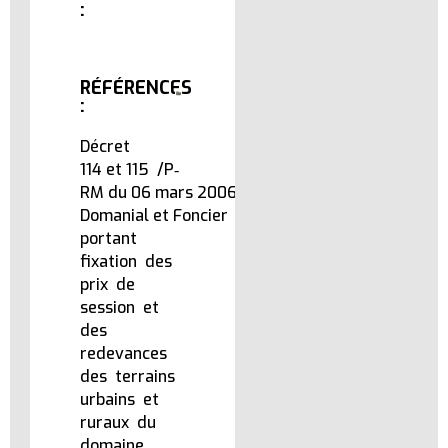
:
RÉFÉRENCES
:
Décret
114 et 115 /P‐
RM du 06 mars 2006 du Code
Domanial et Foncier
portant
fixation des
prix de
session et
des
redevances
des terrains
urbains et
ruraux du
domaine