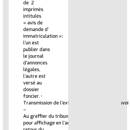
de 2
imprimés
intitulés
« avis de
demande d’
immatriculation »:
l’un est
publier dans
le journal
d’annonces
légales,
l’autre est
versé au
dossier
foncier. •
Transmission de l’extrait suivant bulletin d’envoi 
–
Au greffier du tribunal du lieu,
pour affichage en l’auditoire et au
retour du