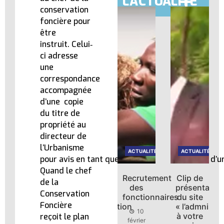
L'ACTUALITÉ
conservation
foncière pour
être
instruit. Celui‐
ci adresse
une
correspondance
accompagnée
d’une copie
du titre de
propriété au
directeur de
l’Urbanisme
ACTUALITÉ
ACTUALITÉ
ACTUALITÉ
ACTUALITÉ
pour avis en tant que responsable du schéma d’ur
Quand le chef
Recrutement
Clip de
Recrutement
Clip de
de la
ion
des
présentation
des
présentatio
Conservation
fonctionnaires
du site
fonctionnaires
du site
Foncière
tration
« l’admnistration
« l’admnistra
10
10
à votre
à votre
reçoit le plan
février
février