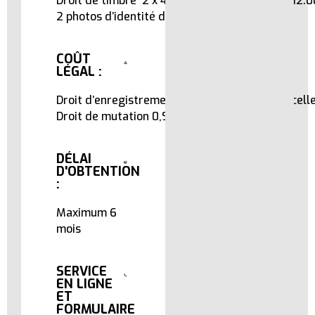
Droit de timbre 2 x 4 feuilles x 1.500 FCFA = 12.
2 photos d’identité du requérant.
COÛT
LÉGAL :
Droit d’enregistrement 15% du prix de la parcell
Droit de mutation 0,9%
DÉLAI
D'OBTENTION
:
Maximum 6
mois
SERVICE
EN LIGNE
ET
FORMULAIRE