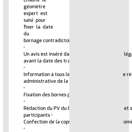
géomètre
expert est
saisi pour
fixer la date
du
bornage contradictoire.
•
Un avis est inséré dans un journal d’annonces lég
avant la date des travaux sur le terrain.
•
Information à tous les voisins avec accusée de ré
administrative de la localité, le requérant.
•
Fixation des bornes par le géomètre.
•
Rédaction du PV du bornage par le géomètre et s
participants •
Confection de la copie du TF à créer par le géom
•